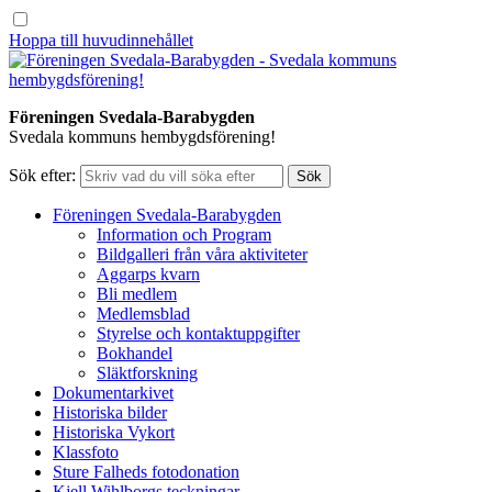
Hoppa till huvudinnehållet
Föreningen Svedala-Barabygden
Svedala kommuns hembygdsförening!
Sök efter:
Föreningen Svedala-Barabygden
Information och Program
Bildgalleri från våra aktiviteter
Aggarps kvarn
Bli medlem
Medlemsblad
Styrelse och kontaktuppgifter
Bokhandel
Släktforskning
Dokumentarkivet
Historiska bilder
Historiska Vykort
Klassfoto
Sture Falheds fotodonation
Kjell Wihlborgs teckningar