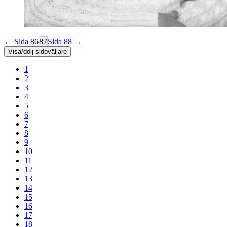
← Sida 86
87
Sida 88 →
Visa/dölj sidoväljare
1
2
3
4
5
6
7
8
9
10
11
12
13
14
15
16
17
18