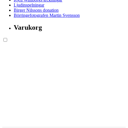
Ljudinspelningar
Birger Nilssons donation
Börringefotografen Martin Svensson
Varukorg
Söksida.