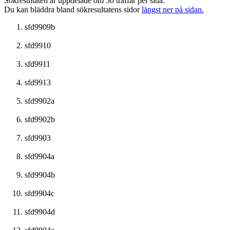
Sökresultaten är uppdelade om 50 träffar per sida.
Du kan bläddra bland sökresultatens sidor
längst ner på sidan.
sfd9909b
sfd9910
sfd9911
sfd9913
sfd9902a
sfd9902b
sfd9903
sfd9904a
sfd9904b
sfd9904c
sfd9904d