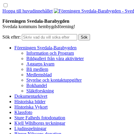
Hoppa till huvudinnehållet
Föreningen Svedala-Barabygden
Svedala kommuns hembygdsförening!
Sök efter:
Föreningen Svedala-Barabygden
Information och Program
Bildgalleri från våra aktiviteter
Aggarps kvarn
Bli medlem
Medlemsblad
Styrelse och kontaktuppgifter
Bokhandel
Släktforskning
Dokumentarkivet
Historiska bilder
Historiska Vykort
Klassfoto
Sture Falheds fotodonation
Kjell Wihlborgs teckningar
Ljudinspelningar
Birger Nilssons donation