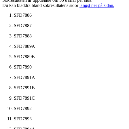
Sökresultaten är uppdelade om 50 träffar per sida.
Du kan bläddra bland sökresultatens sidor
längst ner på sidan.
SFD7886
SFD7887
SFD7888
SFD7889A
SFD7889B
SFD7890
SFD7891A
SFD7891B
SFD7891C
SFD7892
SFD7893