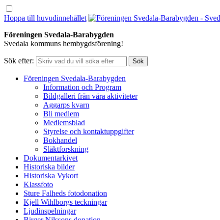
Hoppa till huvudinnehållet
Föreningen Svedala-Barabygden
Svedala kommuns hembygdsförening!
Sök efter:
Föreningen Svedala-Barabygden
Information och Program
Bildgalleri från våra aktiviteter
Aggarps kvarn
Bli medlem
Medlemsblad
Styrelse och kontaktuppgifter
Bokhandel
Släktforskning
Dokumentarkivet
Historiska bilder
Historiska Vykort
Klassfoto
Sture Falheds fotodonation
Kjell Wihlborgs teckningar
Ljudinspelningar
Birger Nilssons donation