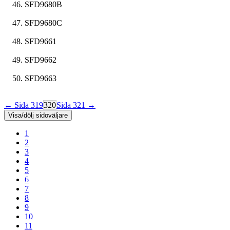
SFD9680B
SFD9680C
SFD9661
SFD9662
SFD9663
← Sida 319
320
Sida 321 →
Visa/dölj sidoväljare
1
2
3
4
5
6
7
8
9
10
11