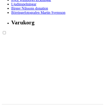
Ljudinspelningar
Birger Nilssons donation
Börringefotografen Martin Svensson
Varukorg
Söksida.