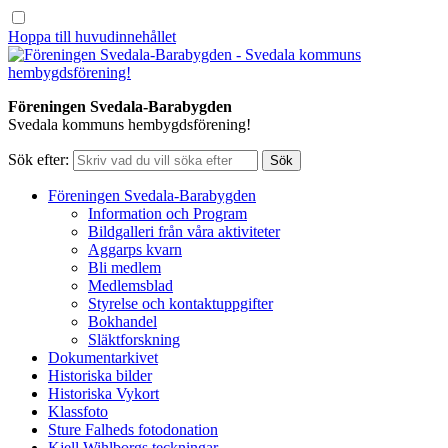
Hoppa till huvudinnehållet
Föreningen Svedala-Barabygden
Svedala kommuns hembygdsförening!
Sök efter:
Föreningen Svedala-Barabygden
Information och Program
Bildgalleri från våra aktiviteter
Aggarps kvarn
Bli medlem
Medlemsblad
Styrelse och kontaktuppgifter
Bokhandel
Släktforskning
Dokumentarkivet
Historiska bilder
Historiska Vykort
Klassfoto
Sture Falheds fotodonation
Kjell Wihlborgs teckningar