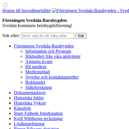
Hoppa till huvudinnehållet
Föreningen Svedala-Barabygden
Svedala kommuns hembygdsförening!
Sök efter:
Föreningen Svedala-Barabygden
Information och Program
Bildgalleri från våra aktiviteter
Aggarps kvarn
Bli medlem
Medlemsblad
Styrelse och kontaktuppgifter
Bokhandel
Släktforskning
Dokumentarkivet
Historiska bilder
Historiska Vykort
Klassfoto
Sture Falheds fotodonation
Kjell Wihlborgs teckningar
Ljudinspelningar
Birger Nilssons donation