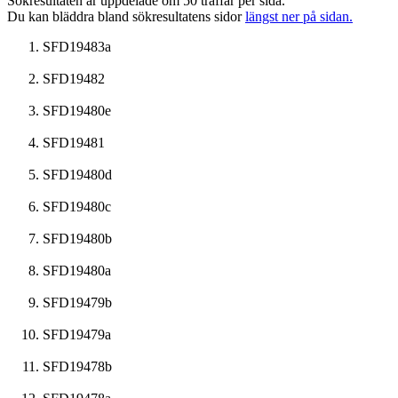
Sökresultaten är uppdelade om 50 träffar per sida.
Du kan bläddra bland sökresultatens sidor
längst ner på sidan.
SFD19483a
SFD19482
SFD19480e
SFD19481
SFD19480d
SFD19480c
SFD19480b
SFD19480a
SFD19479b
SFD19479a
SFD19478b