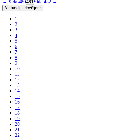
← Sida 480
481
Sida 482 →
Visa/dölj sidoväljare
1
2
3
4
5
6
7
8
9
10
11
12
13
14
15
16
17
18
19
20
21
22