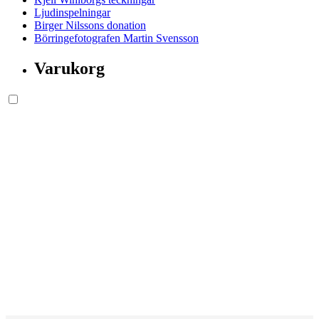
Ljudinspelningar
Birger Nilssons donation
Börringefotografen Martin Svensson
Varukorg
Söksida.