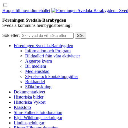
Hoppa till huvudinnehållet
Föreningen Svedala-Barabygden
Svedala kommuns hembygdsförening!
Sök efter:
Föreningen Svedala-Barabygden
Information och Program
Bildgalleri från våra aktiviteter
Aggarps kvarn
Bli medlem
Medlemsblad
Styrelse och kontaktuppgifter
Bokhandel
Släktforskning
Dokumentarkivet
Historiska bilder
Historiska Vykort
Klassfoto
Sture Falheds fotodonation
Kjell Wihlborgs teckningar
Ljudinspelningar
Birger Nilssons donation