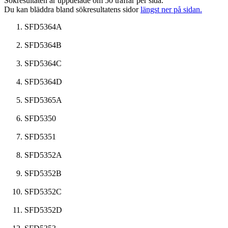
Sökresultaten är uppdelade om 50 träffar per sida.
Du kan bläddra bland sökresultatens sidor
längst ner på sidan.
SFD5364A
SFD5364B
SFD5364C
SFD5364D
SFD5365A
SFD5350
SFD5351
SFD5352A
SFD5352B
SFD5352C
SFD5352D