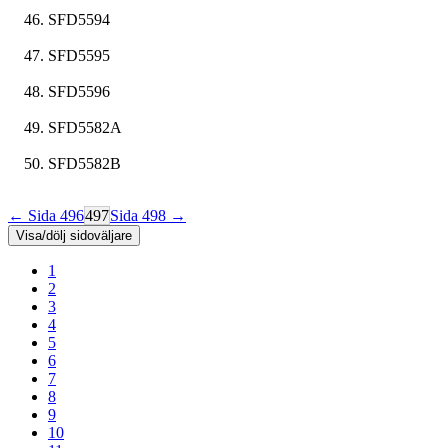
SFD5594
SFD5595
SFD5596
SFD5582A
SFD5582B
← Sida 496
497
Sida 498 →
Visa/dölj sidoväljare
1
2
3
4
5
6
7
8
9
10