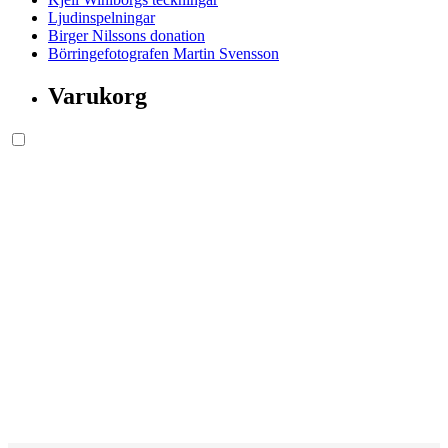
Ljudinspelningar
Birger Nilssons donation
Börringefotografen Martin Svensson
Varukorg
Söksida.