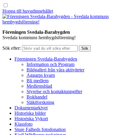
Hoppa till huvudinnehållet
Föreningen Svedala-Barabygden
Svedala kommuns hembygdsförening!
Sök efter:
Föreningen Svedala-Barabygden
Information och Program
Bildgalleri från våra aktiviteter
Aggarps kvarn
Bli medlem
Medlemsblad
Styrelse och kontaktuppgifter
Bokhandel
Släktforskning
Dokumentarkivet
Historiska bilder
Historiska Vykort
Klassfoto
Sture Falheds fotodonation
Kjell Wihlborgs teckningar