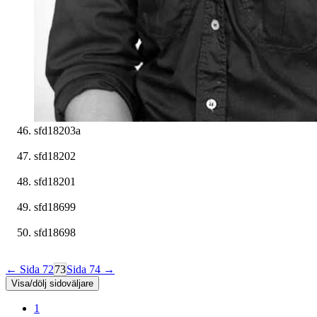
sfd18203a
sfd18202
sfd18201
sfd18699
sfd18698
← Sida 72
73
Sida 74 →
Visa/dölj sidoväljare
1