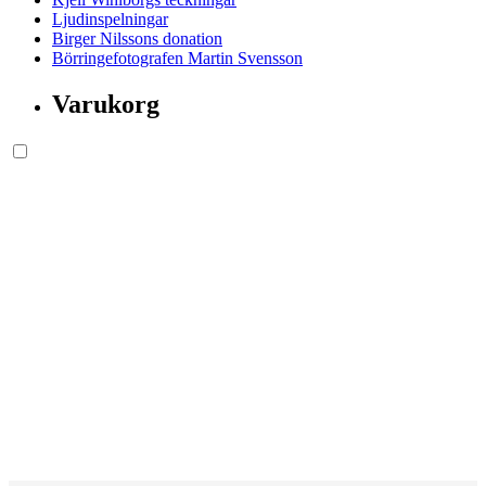
Ljudinspelningar
Birger Nilssons donation
Börringefotografen Martin Svensson
Varukorg
Söksida.