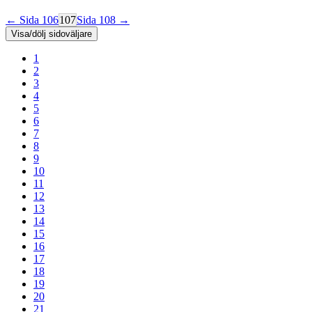
← Sida 106
107
Sida 108 →
Visa/dölj sidoväljare
1
2
3
4
5
6
7
8
9
10
11
12
13
14
15
16
17
18
19
20
21