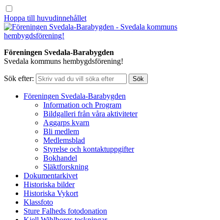
Hoppa till huvudinnehållet
Föreningen Svedala-Barabygden
Svedala kommuns hembygdsförening!
Sök efter:
Föreningen Svedala-Barabygden
Information och Program
Bildgalleri från våra aktiviteter
Aggarps kvarn
Bli medlem
Medlemsblad
Styrelse och kontaktuppgifter
Bokhandel
Släktforskning
Dokumentarkivet
Historiska bilder
Historiska Vykort
Klassfoto
Sture Falheds fotodonation
Kjell Wihlborgs teckningar