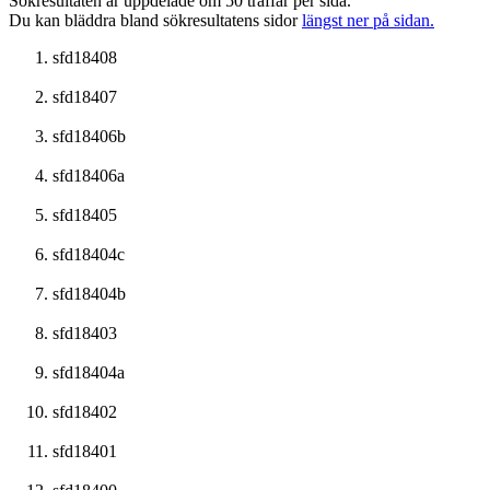
Sökresultaten är uppdelade om 50 träffar per sida.
Du kan bläddra bland sökresultatens sidor
längst ner på sidan.
sfd18408
sfd18407
sfd18406b
sfd18406a
sfd18405
sfd18404c
sfd18404b
sfd18403
sfd18404a
sfd18402
sfd18401