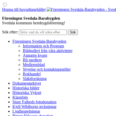
Hoppa till huvudinnehållet
Föreningen Svedala-Barabygden
Svedala kommuns hembygdsförening!
Sök efter:
Föreningen Svedala-Barabygden
Information och Program
Bildgalleri från våra aktiviteter
Aggarps kvarn
Bli medlem
Medlemsblad
Styrelse och kontaktuppgifter
Bokhandel
Släktforskning
Dokumentarkivet
Historiska bilder
Historiska Vykort
Klassfoto
Sture Falheds fotodonation
Kjell Wihlborgs teckningar
Ljudinspelningar
Birger Nilssons donation