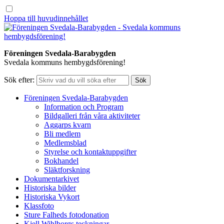
Hoppa till huvudinnehållet
Föreningen Svedala-Barabygden
Svedala kommuns hembygdsförening!
Sök efter:
Föreningen Svedala-Barabygden
Information och Program
Bildgalleri från våra aktiviteter
Aggarps kvarn
Bli medlem
Medlemsblad
Styrelse och kontaktuppgifter
Bokhandel
Släktforskning
Dokumentarkivet
Historiska bilder
Historiska Vykort
Klassfoto
Sture Falheds fotodonation
Kjell Wihlborgs teckningar