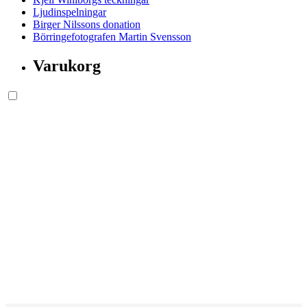
Ljudinspelningar
Birger Nilssons donation
Börringefotografen Martin Svensson
Varukorg
Söksida.