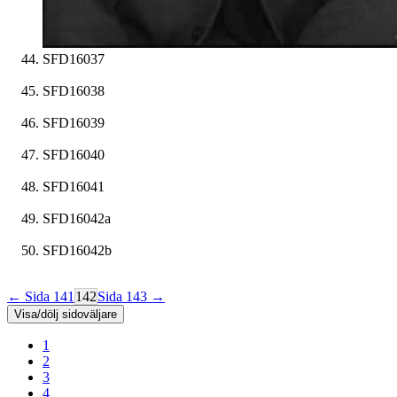
SFD16037
SFD16038
SFD16039
SFD16040
SFD16041
SFD16042a
SFD16042b
← Sida 141
142
Sida 143 →
Visa/dölj sidoväljare
1
2
3
4