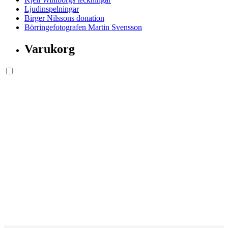
Ljudinspelningar
Birger Nilssons donation
Börringefotografen Martin Svensson
Varukorg
Söksida.