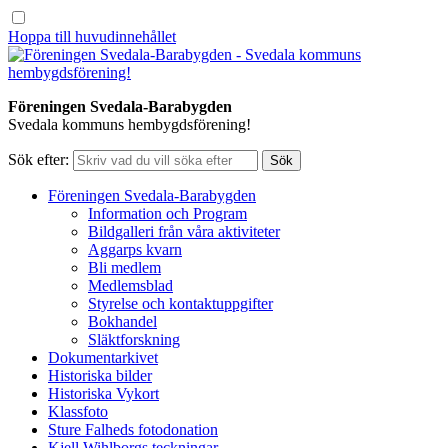
Hoppa till huvudinnehållet
Föreningen Svedala-Barabygden
Svedala kommuns hembygdsförening!
Sök efter:
Föreningen Svedala-Barabygden
Information och Program
Bildgalleri från våra aktiviteter
Aggarps kvarn
Bli medlem
Medlemsblad
Styrelse och kontaktuppgifter
Bokhandel
Släktforskning
Dokumentarkivet
Historiska bilder
Historiska Vykort
Klassfoto
Sture Falheds fotodonation
Kjell Wihlborgs teckningar