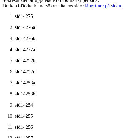
Sökresultaten är uppdelade om 50 träffar per sida.
Du kan bläddra bland sökresultatens sidor
längst ner på sidan.
sfd14275
sfd14276a
sfd14276b
sfd14277a
sfd14252b
sfd14252c
sfd14253a
sfd14253b
sfd14254
sfd14255
sfd14256