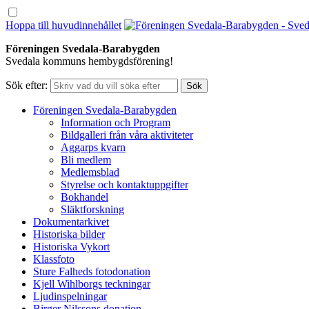
Hoppa till huvudinnehållet
Föreningen Svedala-Barabygden
Svedala kommuns hembygdsförening!
Sök efter:
Föreningen Svedala-Barabygden
Information och Program
Bildgalleri från våra aktiviteter
Aggarps kvarn
Bli medlem
Medlemsblad
Styrelse och kontaktuppgifter
Bokhandel
Släktforskning
Dokumentarkivet
Historiska bilder
Historiska Vykort
Klassfoto
Sture Falheds fotodonation
Kjell Wihlborgs teckningar
Ljudinspelningar
Birger Nilssons donation