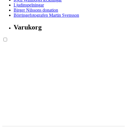
Ljudinspelningar
Birger Nilssons donation
Börringefotografen Martin Svensson
Varukorg
Söksida.