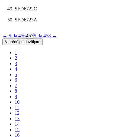
SFD6722C
SFD6723A
← Sida 456
457
Sida 458 →
Visa/dölj sidoväljare
1
2
3
4
5
6
7
8
9
10
11
12
13
14
15
16