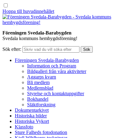
Hoppa till huvudinnehållet
Föreningen Svedala-Barabygden
Svedala kommuns hembygdsförening!
Sök efter:
Föreningen Svedala-Barabygden
Information och Program
Bildgalleri från våra aktiviteter
Aggarps kvarn
Bli medlem
Medlemsblad
Styrelse och kontaktuppgifter
Bokhandel
Släktforskning
Dokumentarkivet
Historiska bilder
Historiska Vykort
Klassfoto
Sture Falheds fotodonation
Kjell Wihlborgs teckningar