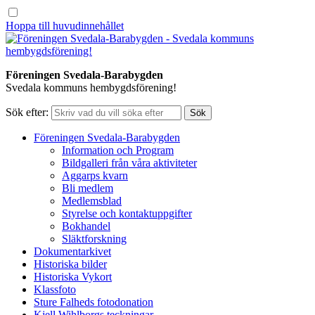
Hoppa till huvudinnehållet
Föreningen Svedala-Barabygden
Svedala kommuns hembygdsförening!
Sök efter:
Föreningen Svedala-Barabygden
Information och Program
Bildgalleri från våra aktiviteter
Aggarps kvarn
Bli medlem
Medlemsblad
Styrelse och kontaktuppgifter
Bokhandel
Släktforskning
Dokumentarkivet
Historiska bilder
Historiska Vykort
Klassfoto
Sture Falheds fotodonation
Kjell Wihlborgs teckningar