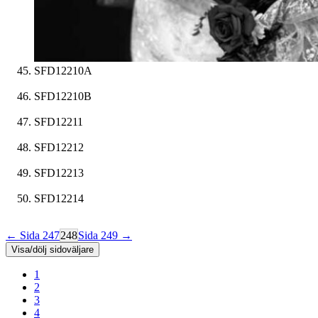
SFD12210A
SFD12210B
SFD12211
SFD12212
SFD12213
SFD12214
← Sida 247
248
Sida 249 →
Visa/dölj sidoväljare
1
2
3
4