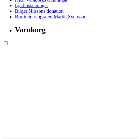
Ljudinspelningar
Birger Nilssons donation
Börringefotografen Martin Svensson
Varukorg
Söksida.