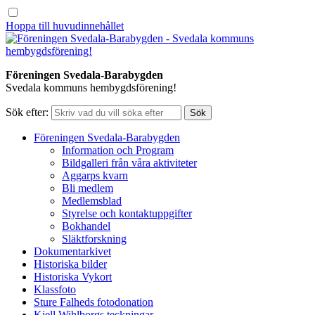
Hoppa till huvudinnehållet
Föreningen Svedala-Barabygden
Svedala kommuns hembygdsförening!
Sök efter:
Föreningen Svedala-Barabygden
Information och Program
Bildgalleri från våra aktiviteter
Aggarps kvarn
Bli medlem
Medlemsblad
Styrelse och kontaktuppgifter
Bokhandel
Släktforskning
Dokumentarkivet
Historiska bilder
Historiska Vykort
Klassfoto
Sture Falheds fotodonation
Kjell Wihlborgs teckningar