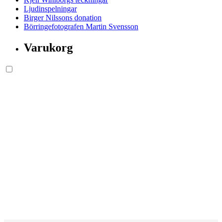
Ljudinspelningar
Birger Nilssons donation
Börringefotografen Martin Svensson
Varukorg
Söksida.