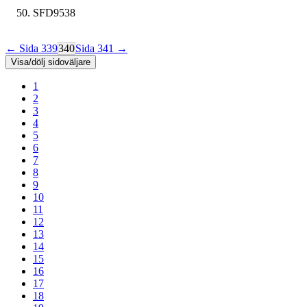
SFD9538
← Sida 339
340
Sida 341 →
Visa/dölj sidoväljare
1
2
3
4
5
6
7
8
9
10
11
12
13
14
15
16
17
18