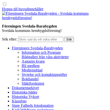
Hoppa till huvudinnehållet
Föreningen Svedala-Barabygden
Svedala kommuns hembygdsförening!
Sök efter:
Föreningen Svedala-Barabygden
Information och Program
Bildgalleri från våra aktiviteter
Aggarps kvarn
Bli medlem
Medlemsblad
Styrelse och kontaktuppgifter
Bokhandel
Släktforskning
Dokumentarkivet
Historiska bilder
Historiska Vykort
Klassfoto
Sture Falheds fotodonation
Kjell Wihlborgs teckningar