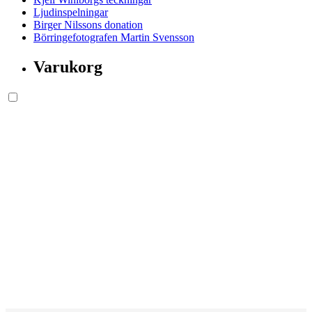
Ljudinspelningar
Birger Nilssons donation
Börringefotografen Martin Svensson
Varukorg
Söksida.