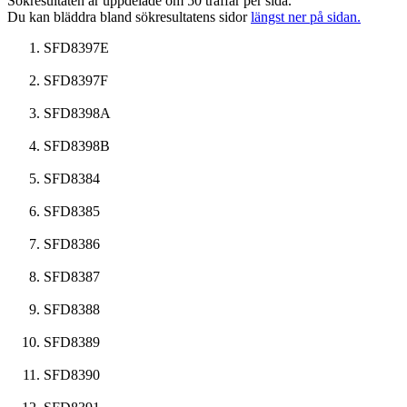
Sökresultaten är uppdelade om 50 träffar per sida.
Du kan bläddra bland sökresultatens sidor
längst ner på sidan.
SFD8397E
SFD8397F
SFD8398A
SFD8398B
SFD8384
SFD8385
SFD8386
SFD8387
SFD8388
SFD8389
SFD8390