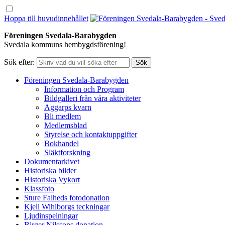
Hoppa till huvudinnehållet
Föreningen Svedala-Barabygden
Svedala kommuns hembygdsförening!
Sök efter:
Föreningen Svedala-Barabygden
Information och Program
Bildgalleri från våra aktiviteter
Aggarps kvarn
Bli medlem
Medlemsblad
Styrelse och kontaktuppgifter
Bokhandel
Släktforskning
Dokumentarkivet
Historiska bilder
Historiska Vykort
Klassfoto
Sture Falheds fotodonation
Kjell Wihlborgs teckningar
Ljudinspelningar
Birger Nilssons donation