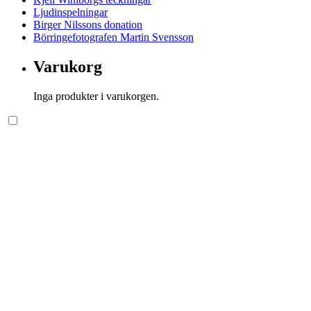
Ljudinspelningar
Birger Nilssons donation
Börringefotografen Martin Svensson
Varukorg
Inga produkter i varukorgen.
Söksida.