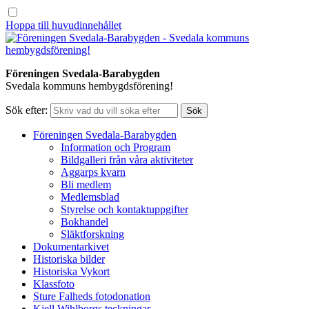
Hoppa till huvudinnehållet
Föreningen Svedala-Barabygden
Svedala kommuns hembygdsförening!
Sök efter:
Föreningen Svedala-Barabygden
Information och Program
Bildgalleri från våra aktiviteter
Aggarps kvarn
Bli medlem
Medlemsblad
Styrelse och kontaktuppgifter
Bokhandel
Släktforskning
Dokumentarkivet
Historiska bilder
Historiska Vykort
Klassfoto
Sture Falheds fotodonation
Kjell Wihlborgs teckningar