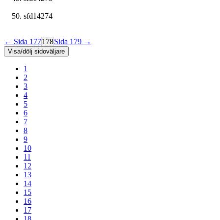
sfd14274
← Sida 177
178
Sida 179 →
Visa/dölj sidoväljare
1
2
3
4
5
6
7
8
9
10
11
12
13
14
15
16
17
18