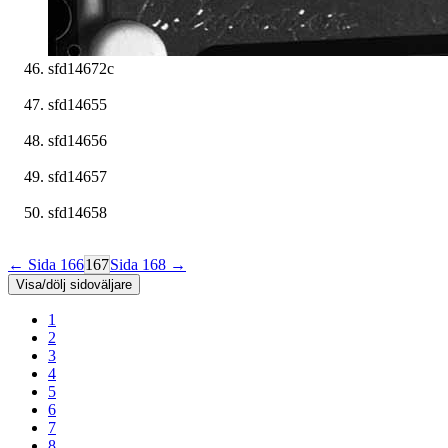
sfd14672c
sfd14655
sfd14656
sfd14657
sfd14658
← Sida 166
167
Sida 168 →
Visa/dölj sidoväljare
1
2
3
4
5
6
7
8