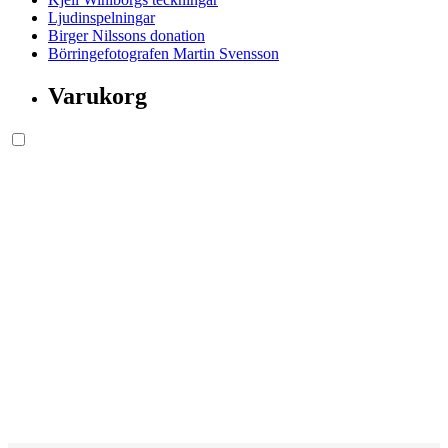
Ljudinspelningar
Birger Nilssons donation
Börringefotografen Martin Svensson
Varukorg
Söksida.