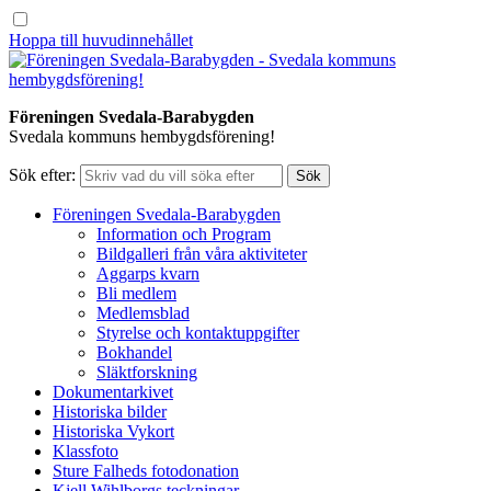
Hoppa till huvudinnehållet
Föreningen Svedala-Barabygden
Svedala kommuns hembygdsförening!
Sök efter:
Föreningen Svedala-Barabygden
Information och Program
Bildgalleri från våra aktiviteter
Aggarps kvarn
Bli medlem
Medlemsblad
Styrelse och kontaktuppgifter
Bokhandel
Släktforskning
Dokumentarkivet
Historiska bilder
Historiska Vykort
Klassfoto
Sture Falheds fotodonation
Kjell Wihlborgs teckningar