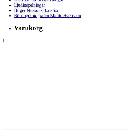
Ljudinspelningar
Birger Nilssons donation
Börringefotografen Martin Svensson
Varukorg
Söksida.