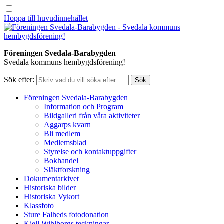
Hoppa till huvudinnehållet
Föreningen Svedala-Barabygden
Svedala kommuns hembygdsförening!
Sök efter:
Föreningen Svedala-Barabygden
Information och Program
Bildgalleri från våra aktiviteter
Aggarps kvarn
Bli medlem
Medlemsblad
Styrelse och kontaktuppgifter
Bokhandel
Släktforskning
Dokumentarkivet
Historiska bilder
Historiska Vykort
Klassfoto
Sture Falheds fotodonation
Kjell Wihlborgs teckningar