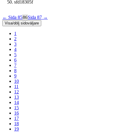
sfd18305f
← Sida 85
86
Sida 87 →
Visa/dölj sidoväljare
1
2
3
4
5
6
7
8
9
10
11
12
13
14
15
16
17
18
19