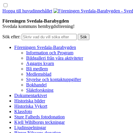
Hoppa till huvudinnehållet
Föreningen Svedala-Barabygden
Svedala kommuns hembygdsförening!
Sök efter:
Föreningen Svedala-Barabygden
Information och Program
Bildgalleri från våra aktiviteter
Aggarps kvarn
Bli medlem
Medlemsblad
Styrelse och kontaktuppgifter
Bokhandel
Släktforskning
Dokumentarkivet
Historiska bilder
Historiska Vykort
Klassfoto
Sture Falheds fotodonation
Kjell Wihlborgs teckningar
Ljudinspelningar
Birger Nilssons donation