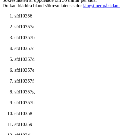
Sökresultaten är uppdelade om 50 träffar per sida.
Du kan bläddra bland sökresultatens sidor
längst ner på sidan.
sfd10356
sfd10357a
sfd10357b
sfd10357c
sfd10357d
sfd10357e
sfd10357f
sfd10357g
sfd10357h
sfd10358
sfd10359