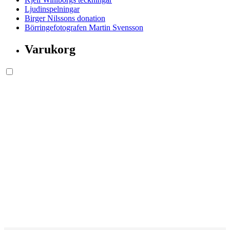
Ljudinspelningar
Birger Nilssons donation
Börringefotografen Martin Svensson
Varukorg
Söksida.