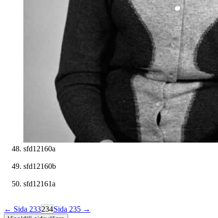
sfd12160a
sfd12160b
sfd12161a
← Sida 233
234
Sida 235 →