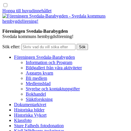
Hoppa till huvudinnehållet
Föreningen Svedala-Barabygden
Svedala kommuns hembygdsförening!
Sök efter:
Föreningen Svedala-Barabygden
Information och Program
Bildgalleri från våra aktiviteter
Aggarps kvarn
Bli medlem
Medlemsblad
Styrelse och kontaktuppgifter
Bokhandel
Släktforskning
Dokumentarkivet
Historiska bilder
Historiska Vykort
Klassfoto
Sture Falheds fotodonation
Kjell Wihlborgs teckningar