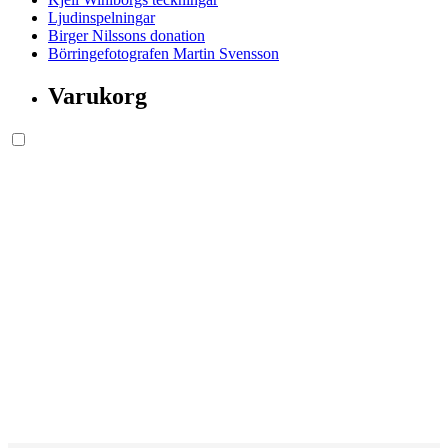
Ljudinspelningar
Birger Nilssons donation
Börringefotografen Martin Svensson
Varukorg
Söksida.