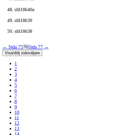
sfd18640a
sfd18639
sfd18638
← Sida 75
76
Sida 77 →
Visa/dölj sidoväljare
1
2
3
4
5
6
7
8
9
10
11
12
13
14