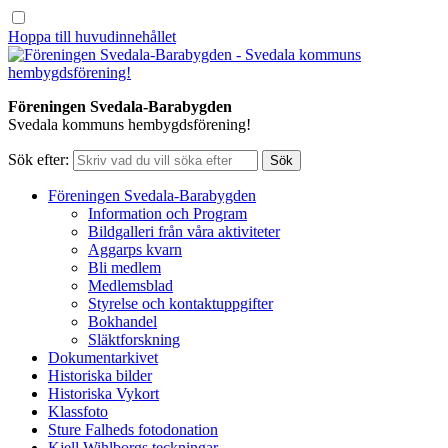
Hoppa till huvudinnehållet
Föreningen Svedala-Barabygden
Svedala kommuns hembygdsförening!
Sök efter:
Föreningen Svedala-Barabygden
Information och Program
Bildgalleri från våra aktiviteter
Aggarps kvarn
Bli medlem
Medlemsblad
Styrelse och kontaktuppgifter
Bokhandel
Släktforskning
Dokumentarkivet
Historiska bilder
Historiska Vykort
Klassfoto
Sture Falheds fotodonation
Kjell Wihlborgs teckningar