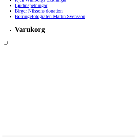
Ljudinspelningar
Birger Nilssons donation
Börringefotografen Martin Svensson
Varukorg
Söksida.