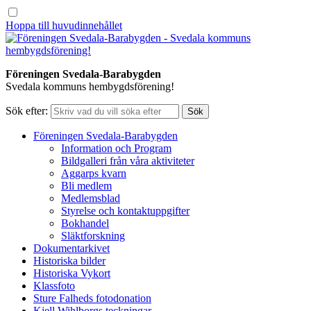
Hoppa till huvudinnehållet
Föreningen Svedala-Barabygden
Svedala kommuns hembygdsförening!
Sök efter:
Föreningen Svedala-Barabygden
Information och Program
Bildgalleri från våra aktiviteter
Aggarps kvarn
Bli medlem
Medlemsblad
Styrelse och kontaktuppgifter
Bokhandel
Släktforskning
Dokumentarkivet
Historiska bilder
Historiska Vykort
Klassfoto
Sture Falheds fotodonation
Kjell Wihlborgs teckningar