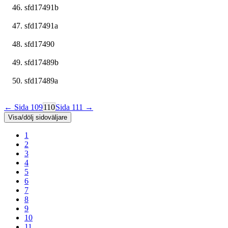
sfd17491b
sfd17491a
sfd17490
sfd17489b
sfd17489a
← Sida 109
110
Sida 111 →
Visa/dölj sidoväljare
1
2
3
4
5
6
7
8
9
10
11