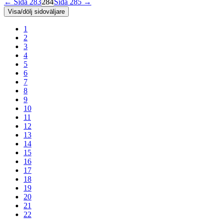
← Sida 283
284
Sida 285 →
Visa/dölj sidoväljare
1
2
3
4
5
6
7
8
9
10
11
12
13
14
15
16
17
18
19
20
21
22