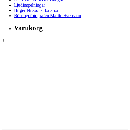
Ljudinspelningar
Birger Nilssons donation
Börringefotografen Martin Svensson
Varukorg
Söksida.