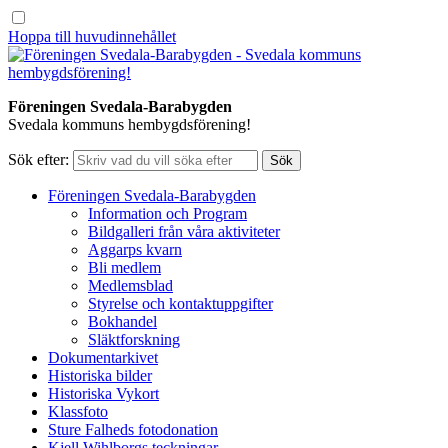
Hoppa till huvudinnehållet
Föreningen Svedala-Barabygden
Svedala kommuns hembygdsförening!
Sök efter:
Föreningen Svedala-Barabygden
Information och Program
Bildgalleri från våra aktiviteter
Aggarps kvarn
Bli medlem
Medlemsblad
Styrelse och kontaktuppgifter
Bokhandel
Släktforskning
Dokumentarkivet
Historiska bilder
Historiska Vykort
Klassfoto
Sture Falheds fotodonation
Kjell Wihlborgs teckningar