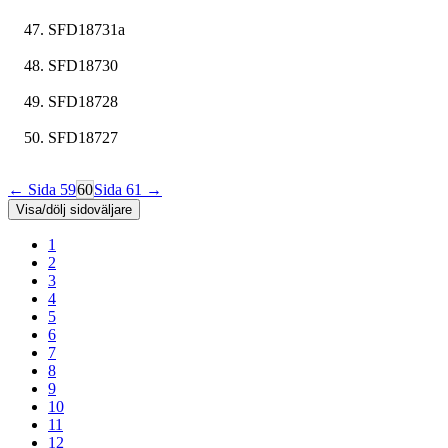
SFD18731a
SFD18730
SFD18728
SFD18727
← Sida 59
60
Sida 61 →
Visa/dölj sidoväljare
1
2
3
4
5
6
7
8
9
10
11
12