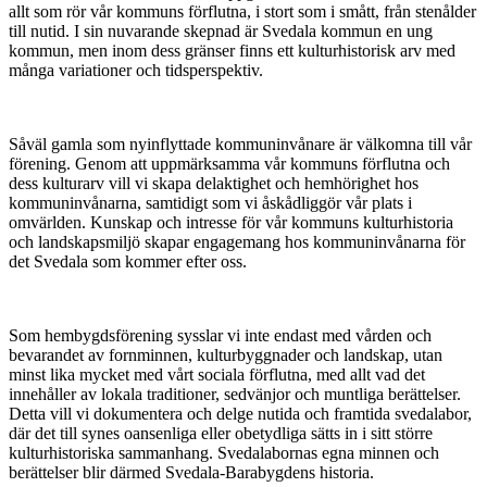
allt som rör vår kommuns förflutna, i stort som i smått, från stenålder
till nutid. I sin nuvarande skepnad är Svedala kommun en ung
kommun, men inom dess gränser finns ett kulturhistorisk arv med
många variationer och tidsperspektiv.
Såväl gamla som nyinflyttade kommuninvånare är välkomna till vår
förening. Genom att uppmärksamma vår kommuns förflutna och
dess kulturarv vill vi skapa delaktighet och hemhörighet hos
kommuninvånarna, samtidigt som vi åskådliggör vår plats i
omvärlden. Kunskap och intresse för vår kommuns kulturhistoria
och landskapsmiljö skapar engagemang hos kommuninvånarna för
det Svedala som kommer efter oss.
Som hembygdsförening sysslar vi inte endast med vården och
bevarandet av fornminnen, kulturbyggnader och landskap, utan
minst lika mycket med vårt sociala förflutna, med allt vad det
innehåller av lokala traditioner, sedvänjor och muntliga berättelser.
Detta vill vi dokumentera och delge nutida och framtida svedalabor,
där det till synes oansenliga eller obetydliga sätts in i sitt större
kulturhistoriska sammanhang. Svedalabornas egna minnen och
berättelser blir därmed Svedala-Barabygdens historia.