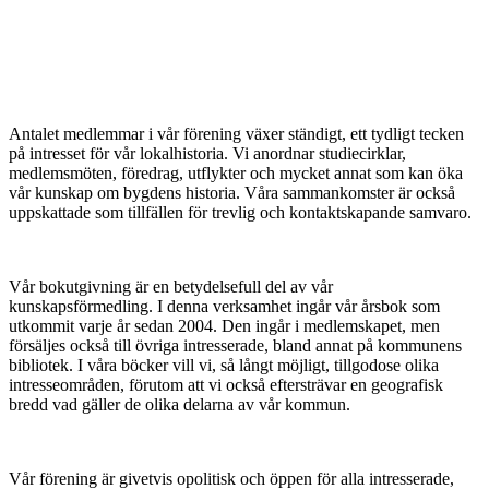
Antalet medlemmar i vår förening växer ständigt, ett tydligt tecken
på intresset för vår lokalhistoria. Vi anordnar studiecirklar,
medlemsmöten, föredrag, utflykter och mycket annat som kan öka
vår kunskap om bygdens historia. Våra sammankomster är också
uppskattade som tillfällen för trevlig och kontaktskapande samvaro.
Vår bokutgivning är en betydelsefull del av vår
kunskapsförmedling. I denna verksamhet ingår vår årsbok som
utkommit varje år sedan 2004. Den ingår i medlemskapet, men
försäljes också till övriga intresserade, bland annat på kommunens
bibliotek. I våra böcker vill vi, så långt möjligt, tillgodose olika
intresseområden, förutom att vi också eftersträvar en geografisk
bredd vad gäller de olika delarna av vår kommun.
Vår förening är givetvis opolitisk och öppen för alla intresserade,