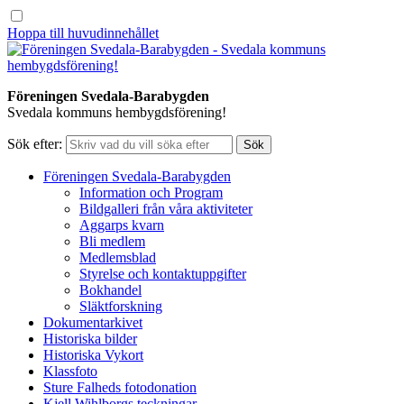
Hoppa till huvudinnehållet
Föreningen Svedala-Barabygden
Svedala kommuns hembygdsförening!
Sök efter:
Föreningen Svedala-Barabygden
Information och Program
Bildgalleri från våra aktiviteter
Aggarps kvarn
Bli medlem
Medlemsblad
Styrelse och kontaktuppgifter
Bokhandel
Släktforskning
Dokumentarkivet
Historiska bilder
Historiska Vykort
Klassfoto
Sture Falheds fotodonation
Kjell Wihlborgs teckningar