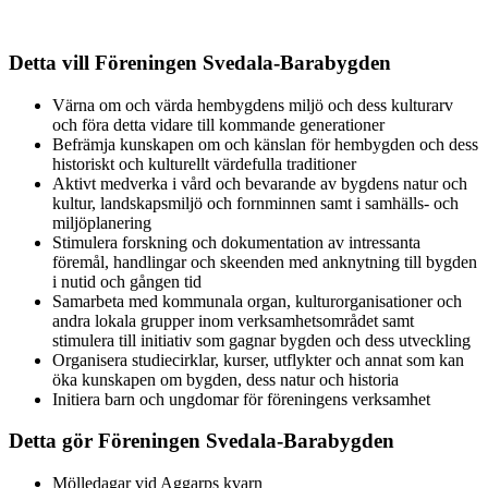
Detta vill Föreningen Svedala-Barabygden
Värna om och värda hembygdens miljö och dess kulturarv
och föra detta vidare till kommande generationer
Befrämja kunskapen om och känslan för hembygden och dess
historiskt och kulturellt värdefulla traditioner
Aktivt medverka i vård och bevarande av bygdens natur och
kultur, landskapsmiljö och fornminnen samt i samhälls- och
miljöplanering
Stimulera forskning och dokumentation av intressanta
föremål, handlingar och skeenden med anknytning till bygden
i nutid och gången tid
Samarbeta med kommunala organ, kulturorganisationer och
andra lokala grupper inom verksamhetsområdet samt
stimulera till initiativ som gagnar bygden och dess utveckling
Organisera studiecirklar, kurser, utflykter och annat som kan
öka kunskapen om bygden, dess natur och historia
Initiera barn och ungdomar för föreningens verksamhet
Detta gör Föreningen Svedala-Barabygden
Mölledagar vid Aggarps kvarn