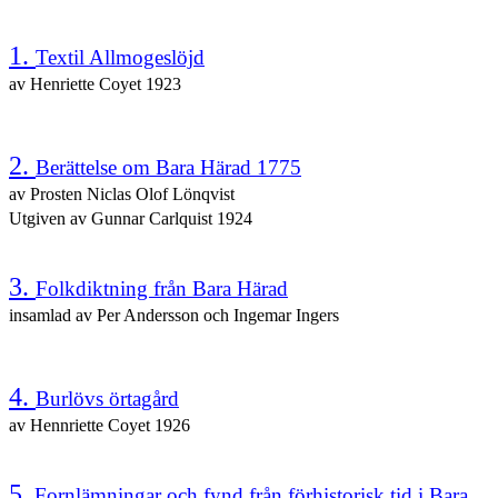
1.
Textil Allmogeslöjd
av Henriette Coyet 1923
2.
Berättelse om Bara Härad 1775
av Prosten Niclas Olof Lönqvist
Utgiven av Gunnar Carlquist 1924
3.
Folkdiktning från Bara Härad
insamlad av Per Andersson och
Ingemar Ingers
4.
Burlövs örtagård
av Hennriette Coyet 1926
5.
Fornlämningar och fynd från förhistorisk tid i Bara