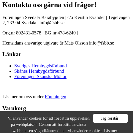
Kontakta oss gärna vid frågor!
Föreningen Svedala-Barabygden | c/o Kerstin Evander | Tegelvägen
2, 233 94 Svedala | info@fsbb.se
Org.nr 802431-0578 | BG nr 478-6240 |
Hemsidans ansvarige utgivare är Mats Olsson info@fsbb.se
Länkar
Sveriges Hembygdsförbund
Skånes Hembygdsförbund
Föreningen Skånska Möllor
Läs mer om oss under
Föreningen
Varukorg
Vi använder cookies för att förbättra upplevelsen
Jag förstår!
Copyright © 2026 Föreningen Svedala-Barabygden. All rights
på webbplatsen. Genom att fortsätta använda
reserved.
Designed by
Hillside Peak
webbplatsen så godkänner du att vi använder cookies.
Läs mer...