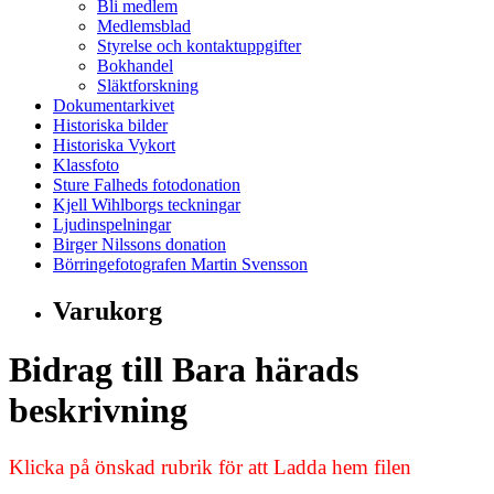
Bli medlem
Medlemsblad
Styrelse och kontaktuppgifter
Bokhandel
Släktforskning
Dokumentarkivet
Historiska bilder
Historiska Vykort
Klassfoto
Sture Falheds fotodonation
Kjell Wihlborgs teckningar
Ljudinspelningar
Birger Nilssons donation
Börringefotografen Martin Svensson
Varukorg
Bidrag till Bara härads
beskrivning
Klicka på önskad rubrik för att Ladda hem filen