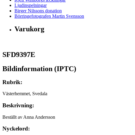
Ljudinspelningar
Birger Nilssons donation
Börringefotografen Martin Svensson
Varukorg
SFD9397E
Bildinformation (IPTC)
Rubrik:
Västerhemmet, Svedala
Beskrivning:
Beställt av Anna Andersson
Nyckelord: