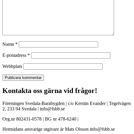
Namn
*
E-postadress
*
Webbplats
Kontakta oss gärna vid frågor!
Föreningen Svedala-Barabygden | c/o Kerstin Evander | Tegelvägen
2, 233 94 Svedala | info@fsbb.se
Org.nr 802431-0578 | BG nr 478-6240 |
Hemsidans ansvarige utgivare är Mats Olsson info@fsbb.se