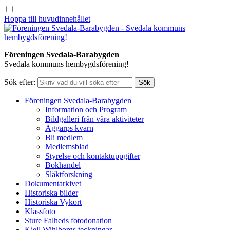
Hoppa till huvudinnehållet
Föreningen Svedala-Barabygden
Svedala kommuns hembygdsförening!
Sök efter:
Föreningen Svedala-Barabygden
Information och Program
Bildgalleri från våra aktiviteter
Aggarps kvarn
Bli medlem
Medlemsblad
Styrelse och kontaktuppgifter
Bokhandel
Släktforskning
Dokumentarkivet
Historiska bilder
Historiska Vykort
Klassfoto
Sture Falheds fotodonation
Kjell Wihlborgs teckningar