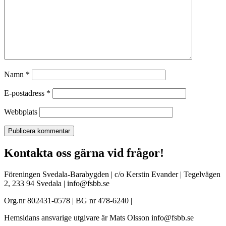
Namn
*
E-postadress
*
Webbplats
Kontakta oss gärna vid frågor!
Föreningen Svedala-Barabygden | c/o Kerstin Evander | Tegelvägen
2, 233 94 Svedala | info@fsbb.se
Org.nr 802431-0578 | BG nr 478-6240 |
Hemsidans ansvarige utgivare är Mats Olsson info@fsbb.se