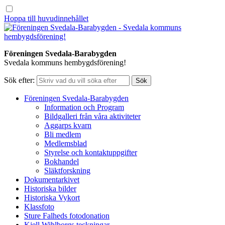
Hoppa till huvudinnehållet
Föreningen Svedala-Barabygden
Svedala kommuns hembygdsförening!
Sök efter:
Föreningen Svedala-Barabygden
Information och Program
Bildgalleri från våra aktiviteter
Aggarps kvarn
Bli medlem
Medlemsblad
Styrelse och kontaktuppgifter
Bokhandel
Släktforskning
Dokumentarkivet
Historiska bilder
Historiska Vykort
Klassfoto
Sture Falheds fotodonation
Kjell Wihlborgs teckningar