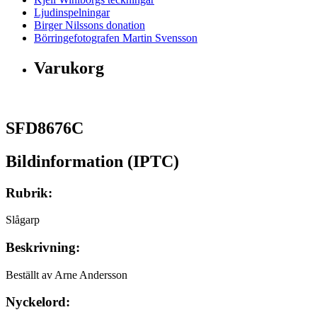
Ljudinspelningar
Birger Nilssons donation
Börringefotografen Martin Svensson
Varukorg
SFD8676C
Bildinformation (IPTC)
Rubrik:
Slågarp
Beskrivning:
Beställt av Arne Andersson
Nyckelord: