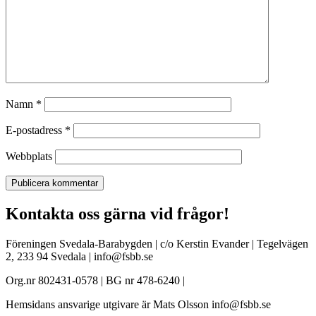
Namn
*
E-postadress
*
Webbplats
Kontakta oss gärna vid frågor!
Föreningen Svedala-Barabygden | c/o Kerstin Evander | Tegelvägen
2, 233 94 Svedala | info@fsbb.se
Org.nr 802431-0578 | BG nr 478-6240 |
Hemsidans ansvarige utgivare är Mats Olsson info@fsbb.se