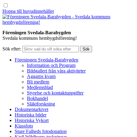
Hoppa till huvudinnehållet
Föreningen Svedala-Barabygden
Svedala kommuns hembygdsförening!
Sök efter:
Föreningen Svedala-Barabygden
Information och Program
Bildgalleri från våra aktiviteter
Aggarps kvarn
Bli medlem
Medlemsblad
Styrelse och kontaktuppgifter
Bokhandel
Släktforskning
Dokumentarkivet
Historiska bilder
Historiska Vykort
Klassfoto
Sture Falheds fotodonation
Kjell Wihlborgs teckningar