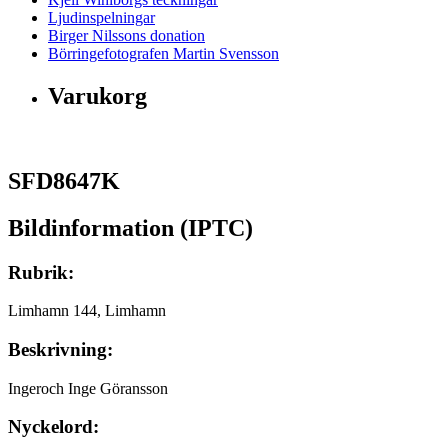
Ljudinspelningar
Birger Nilssons donation
Börringefotografen Martin Svensson
Varukorg
SFD8647K
Bildinformation (IPTC)
Rubrik:
Limhamn 144, Limhamn
Beskrivning:
Ingeroch Inge Göransson
Nyckelord: