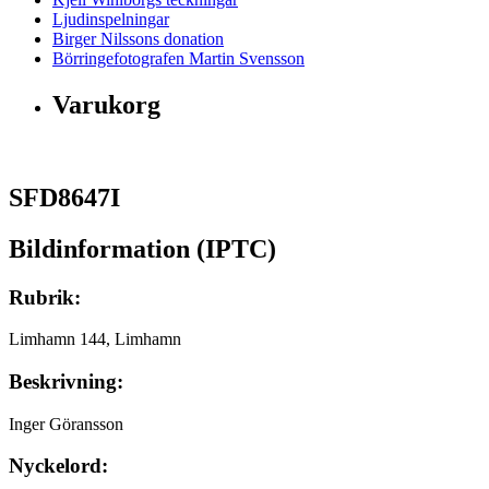
Ljudinspelningar
Birger Nilssons donation
Börringefotografen Martin Svensson
Varukorg
SFD8647I
Bildinformation (IPTC)
Rubrik:
Limhamn 144, Limhamn
Beskrivning:
Inger Göransson
Nyckelord: