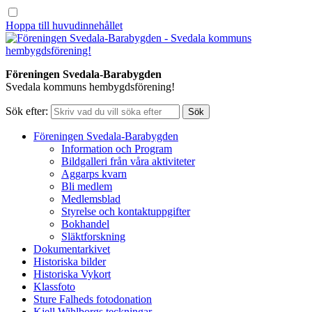
Hoppa till huvudinnehållet
Föreningen Svedala-Barabygden
Svedala kommuns hembygdsförening!
Sök efter:
Föreningen Svedala-Barabygden
Information och Program
Bildgalleri från våra aktiviteter
Aggarps kvarn
Bli medlem
Medlemsblad
Styrelse och kontaktuppgifter
Bokhandel
Släktforskning
Dokumentarkivet
Historiska bilder
Historiska Vykort
Klassfoto
Sture Falheds fotodonation
Kjell Wihlborgs teckningar