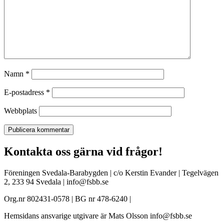
Namn
*
E-postadress
*
Webbplats
Kontakta oss gärna vid frågor!
Föreningen Svedala-Barabygden | c/o Kerstin Evander | Tegelvägen
2, 233 94 Svedala | info@fsbb.se
Org.nr 802431-0578 | BG nr 478-6240 |
Hemsidans ansvarige utgivare är Mats Olsson info@fsbb.se