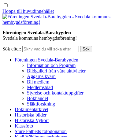
Hoppa till huvudinnehållet
Föreningen Svedala-Barabygden
Svedala kommuns hembygdsförening!
Sök efter:
Föreningen Svedala-Barabygden
Information och Program
Bildgalleri från våra aktiviteter
Aggarps kvarn
Bli medlem
Medlemsblad
Styrelse och kontaktuppgifter
Bokhandel
Släktforskning
Dokumentarkivet
Historiska bilder
Historiska Vykort
Klassfoto
Sture Falheds fotodonation
Kjell Wihlborgs teckningar