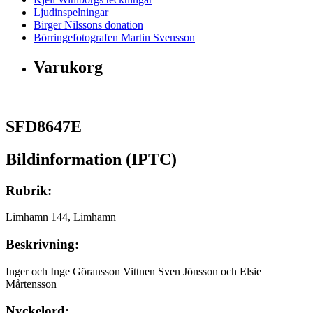
Ljudinspelningar
Birger Nilssons donation
Börringefotografen Martin Svensson
Varukorg
SFD8647E
Bildinformation (IPTC)
Rubrik:
Limhamn 144, Limhamn
Beskrivning:
Inger och Inge Göransson Vittnen Sven Jönsson och Elsie
Mårtensson
Nyckelord: