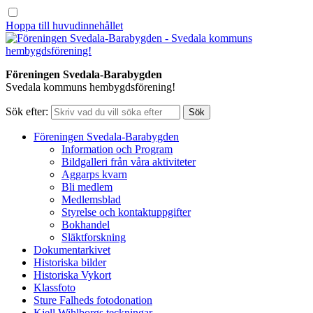
Hoppa till huvudinnehållet
Föreningen Svedala-Barabygden
Svedala kommuns hembygdsförening!
Sök efter:
Föreningen Svedala-Barabygden
Information och Program
Bildgalleri från våra aktiviteter
Aggarps kvarn
Bli medlem
Medlemsblad
Styrelse och kontaktuppgifter
Bokhandel
Släktforskning
Dokumentarkivet
Historiska bilder
Historiska Vykort
Klassfoto
Sture Falheds fotodonation
Kjell Wihlborgs teckningar