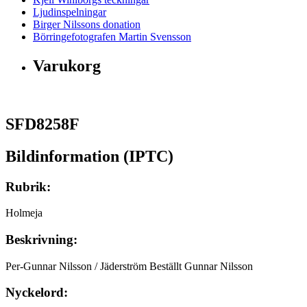
Ljudinspelningar
Birger Nilssons donation
Börringefotografen Martin Svensson
Varukorg
SFD8258F
Bildinformation (IPTC)
Rubrik:
Holmeja
Beskrivning:
Per-Gunnar Nilsson / Jäderström Beställt Gunnar Nilsson
Nyckelord: