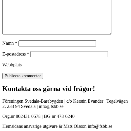
Namn
*
E-postadress
*
Webbplats
Kontakta oss gärna vid frågor!
Föreningen Svedala-Barabygden | c/o Kerstin Evander | Tegelvägen
2, 233 94 Svedala | info@fsbb.se
Org.nr 802431-0578 | BG nr 478-6240 |
Hemsidans ansvarige utgivare är Mats Olsson info@fsbb.se