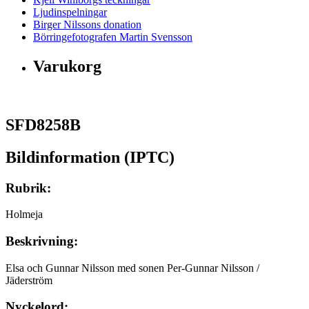
Ljudinspelningar
Birger Nilssons donation
Börringefotografen Martin Svensson
Varukorg
SFD8258B
Bildinformation (IPTC)
Rubrik:
Holmeja
Beskrivning:
Elsa och Gunnar Nilsson med sonen Per-Gunnar Nilsson /
Jäderström
Nyckelord: