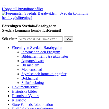
Hoppa till huvudinnehållet
Föreningen Svedala-Barabygden
Svedala kommuns hembygdsförening!
Sök efter:
Föreningen Svedala-Barabygden
Information och Program
Bildgalleri från våra aktiviteter
Aggarps kvarn
Bli medlem
Medlemsblad
Styrelse och kontaktuppgifter
Bokhandel
Släktforskning
Dokumentarkivet
Historiska bilder
Historiska Vykort
Klassfoto
Sture Falheds fotodonation
Kjell Wihlborgs teckningar