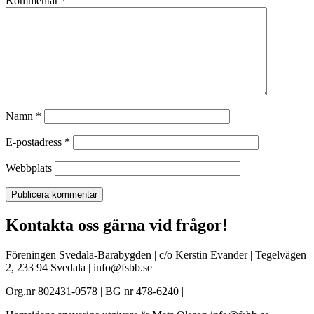
Kommentar
*
Namn
*
E-postadress
*
Webbplats
Kontakta oss gärna vid frågor!
Föreningen Svedala-Barabygden | c/o Kerstin Evander | Tegelvägen
2, 233 94 Svedala | info@fsbb.se
Org.nr 802431-0578 | BG nr 478-6240 |