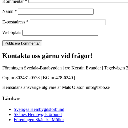
Kommentar
*
Namn
*
E-postadress
*
Webbplats
Kontakta oss gärna vid frågor!
Föreningen Svedala-Barabygden | c/o Kerstin Evander | Tegelvägen 2
Org.nr 802431-0578 | BG nr 478-6240 |
Hemsidans ansvarige utgivare är Mats Olsson info@fsbb.se
Länkar
Sveriges Hembygdsförbund
Skånes Hembygdsförbund
Föreningen Skånska Möllor