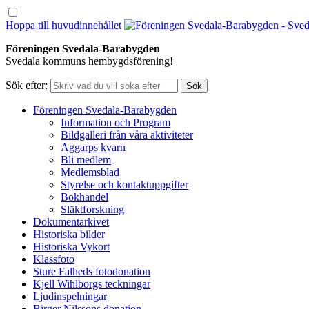
Hoppa till huvudinnehållet
Föreningen Svedala-Barabygden
Svedala kommuns hembygdsförening!
Sök efter:
Föreningen Svedala-Barabygden
Information och Program
Bildgalleri från våra aktiviteter
Aggarps kvarn
Bli medlem
Medlemsblad
Styrelse och kontaktuppgifter
Bokhandel
Släktforskning
Dokumentarkivet
Historiska bilder
Historiska Vykort
Klassfoto
Sture Falheds fotodonation
Kjell Wihlborgs teckningar
Ljudinspelningar
Birger Nilssons donation