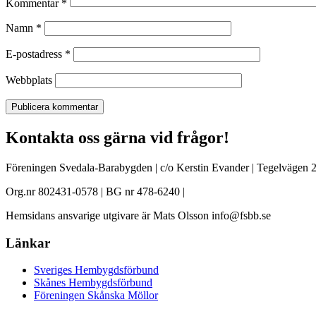
Kommentar
*
Namn
*
E-postadress
*
Webbplats
Kontakta oss gärna vid frågor!
Föreningen Svedala-Barabygden | c/o Kerstin Evander | Tegelvägen 2
Org.nr 802431-0578 | BG nr 478-6240 |
Hemsidans ansvarige utgivare är Mats Olsson info@fsbb.se
Länkar
Sveriges Hembygdsförbund
Skånes Hembygdsförbund
Föreningen Skånska Möllor