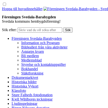
Hoppa till huvudinnehållet
Föreningen Svedala-Barabygden
Svedala kommuns hembygdsförening!
Sök efter:
Föreningen Svedala-Barabygden
Information och Program
Bildgalleri från våra aktiviteter
Aggarps kvarn
Bli medlem
Medlemsblad
Styrelse och kontaktuppgifter
Bokhandel
Släktforskning
Dokumentarkivet
Historiska bilder
Historiska Vykort
Klassfoto
Sture Falheds fotodonation
Kjell Wihlborgs teckningar
Ljudinspelningar
Birger Nilssons donation