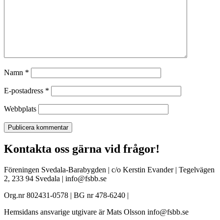
Namn
*
E-postadress
*
Webbplats
Kontakta oss gärna vid frågor!
Föreningen Svedala-Barabygden | c/o Kerstin Evander | Tegelvägen
2, 233 94 Svedala | info@fsbb.se
Org.nr 802431-0578 | BG nr 478-6240 |
Hemsidans ansvarige utgivare är Mats Olsson info@fsbb.se