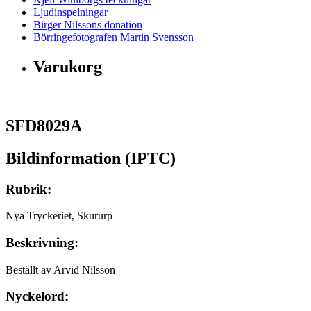
Ljudinspelningar
Birger Nilssons donation
Börringefotografen Martin Svensson
Varukorg
SFD8029A
Bildinformation (IPTC)
Rubrik:
Nya Tryckeriet, Skururp
Beskrivning:
Beställt av Arvid Nilsson
Nyckelord: