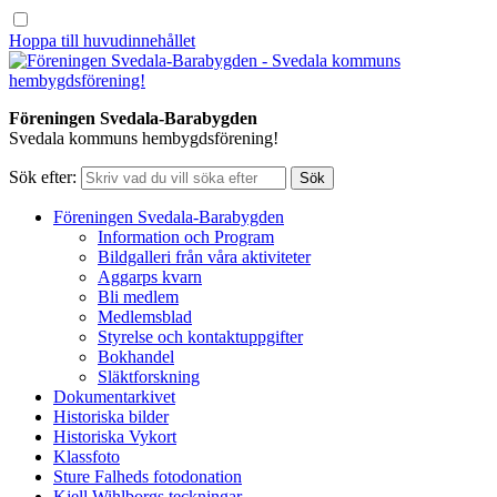
Hoppa till huvudinnehållet
Föreningen Svedala-Barabygden
Svedala kommuns hembygdsförening!
Sök efter:
Föreningen Svedala-Barabygden
Information och Program
Bildgalleri från våra aktiviteter
Aggarps kvarn
Bli medlem
Medlemsblad
Styrelse och kontaktuppgifter
Bokhandel
Släktforskning
Dokumentarkivet
Historiska bilder
Historiska Vykort
Klassfoto
Sture Falheds fotodonation
Kjell Wihlborgs teckningar