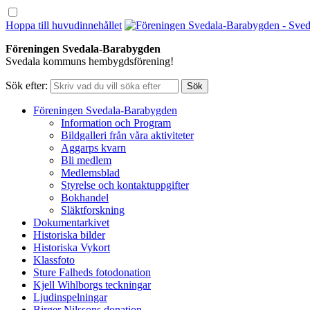
Hoppa till huvudinnehållet
Föreningen Svedala-Barabygden
Svedala kommuns hembygdsförening!
Sök efter:
Föreningen Svedala-Barabygden
Information och Program
Bildgalleri från våra aktiviteter
Aggarps kvarn
Bli medlem
Medlemsblad
Styrelse och kontaktuppgifter
Bokhandel
Släktforskning
Dokumentarkivet
Historiska bilder
Historiska Vykort
Klassfoto
Sture Falheds fotodonation
Kjell Wihlborgs teckningar
Ljudinspelningar
Birger Nilssons donation