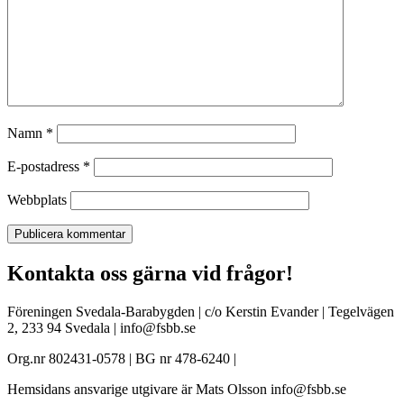
Namn
*
E-postadress
*
Webbplats
Kontakta oss gärna vid frågor!
Föreningen Svedala-Barabygden | c/o Kerstin Evander | Tegelvägen
2, 233 94 Svedala | info@fsbb.se
Org.nr 802431-0578 | BG nr 478-6240 |
Hemsidans ansvarige utgivare är Mats Olsson info@fsbb.se