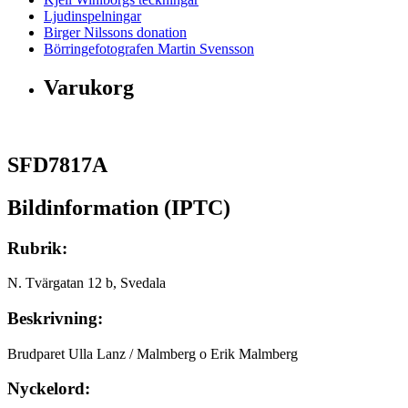
Ljudinspelningar
Birger Nilssons donation
Börringefotografen Martin Svensson
Varukorg
SFD7817A
Bildinformation (IPTC)
Rubrik:
N. Tvärgatan 12 b, Svedala
Beskrivning:
Brudparet Ulla Lanz / Malmberg o Erik Malmberg
Nyckelord: