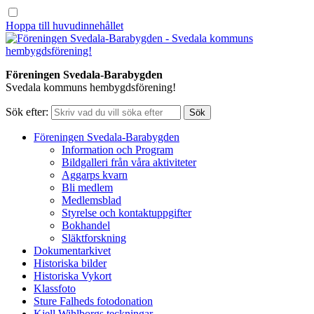
Hoppa till huvudinnehållet
Föreningen Svedala-Barabygden
Svedala kommuns hembygdsförening!
Sök efter:
Föreningen Svedala-Barabygden
Information och Program
Bildgalleri från våra aktiviteter
Aggarps kvarn
Bli medlem
Medlemsblad
Styrelse och kontaktuppgifter
Bokhandel
Släktforskning
Dokumentarkivet
Historiska bilder
Historiska Vykort
Klassfoto
Sture Falheds fotodonation
Kjell Wihlborgs teckningar