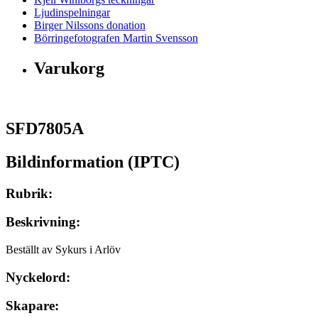
Ljudinspelningar
Birger Nilssons donation
Börringefotografen Martin Svensson
Varukorg
SFD7805A
Bildinformation (IPTC)
Rubrik:
Beskrivning:
Beställt av Sykurs i Arlöv
Nyckelord:
Skapare: