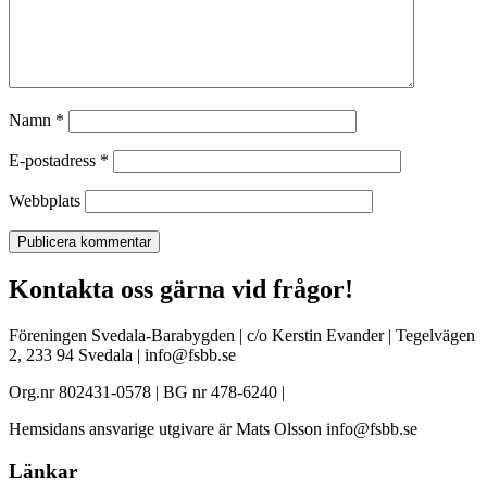
Namn
*
E-postadress
*
Webbplats
Kontakta oss gärna vid frågor!
Föreningen Svedala-Barabygden | c/o Kerstin Evander | Tegelvägen
2, 233 94 Svedala | info@fsbb.se
Org.nr 802431-0578 | BG nr 478-6240 |
Hemsidans ansvarige utgivare är Mats Olsson info@fsbb.se
Länkar