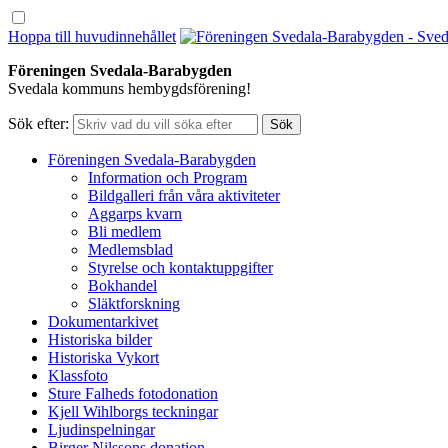
Hoppa till huvudinnehållet
Föreningen Svedala-Barabygden
Svedala kommuns hembygdsförening!
Sök efter:
Föreningen Svedala-Barabygden
Information och Program
Bildgalleri från våra aktiviteter
Aggarps kvarn
Bli medlem
Medlemsblad
Styrelse och kontaktuppgifter
Bokhandel
Släktforskning
Dokumentarkivet
Historiska bilder
Historiska Vykort
Klassfoto
Sture Falheds fotodonation
Kjell Wihlborgs teckningar
Ljudinspelningar
Birger Nilssons donation