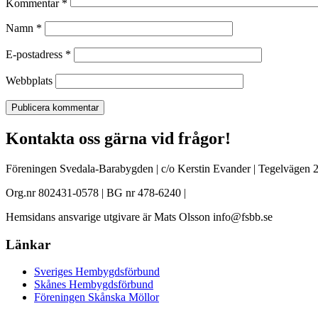
Kommentar
*
Namn
*
E-postadress
*
Webbplats
Kontakta oss gärna vid frågor!
Föreningen Svedala-Barabygden | c/o Kerstin Evander | Tegelvägen 2
Org.nr 802431-0578 | BG nr 478-6240 |
Hemsidans ansvarige utgivare är Mats Olsson info@fsbb.se
Länkar
Sveriges Hembygdsförbund
Skånes Hembygdsförbund
Föreningen Skånska Möllor