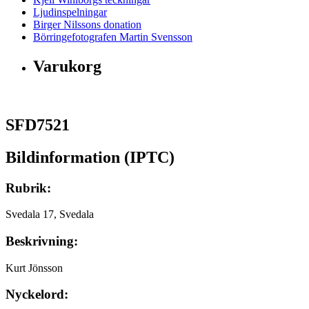
Ljudinspelningar
Birger Nilssons donation
Börringefotografen Martin Svensson
Varukorg
SFD7521
Bildinformation (IPTC)
Rubrik:
Svedala 17, Svedala
Beskrivning:
Kurt Jönsson
Nyckelord: