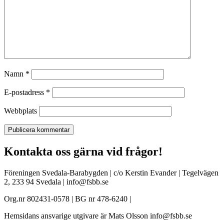
Namn
*
E-postadress
*
Webbplats
Kontakta oss gärna vid frågor!
Föreningen Svedala-Barabygden | c/o Kerstin Evander | Tegelvägen
2, 233 94 Svedala | info@fsbb.se
Org.nr 802431-0578 | BG nr 478-6240 |
Hemsidans ansvarige utgivare är Mats Olsson info@fsbb.se