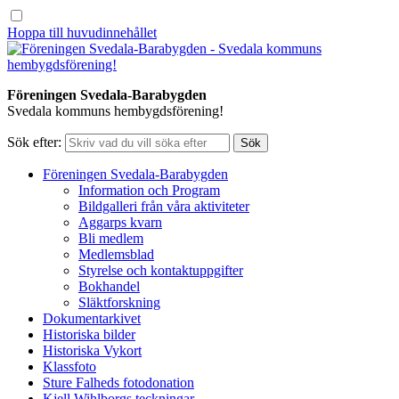
Hoppa till huvudinnehållet
Föreningen Svedala-Barabygden
Svedala kommuns hembygdsförening!
Sök efter:
Föreningen Svedala-Barabygden
Information och Program
Bildgalleri från våra aktiviteter
Aggarps kvarn
Bli medlem
Medlemsblad
Styrelse och kontaktuppgifter
Bokhandel
Släktforskning
Dokumentarkivet
Historiska bilder
Historiska Vykort
Klassfoto
Sture Falheds fotodonation
Kjell Wihlborgs teckningar