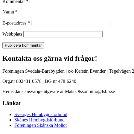
Kommentar
*
Namn
*
E-postadress
*
Webbplats
Kontakta oss gärna vid frågor!
Föreningen Svedala-Barabygden | c/o Kerstin Evander | Tegelvägen 2
Org.nr 802431-0578 | BG nr 478-6240 |
Hemsidans ansvarige utgivare är Mats Olsson info@fsbb.se
Länkar
Sveriges Hembygdsförbund
Skånes Hembygdsförbund
Föreningen Skånska Möllor