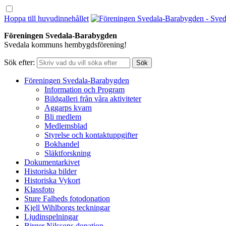
Hoppa till huvudinnehållet
Föreningen Svedala-Barabygden
Svedala kommuns hembygdsförening!
Sök efter:
Föreningen Svedala-Barabygden
Information och Program
Bildgalleri från våra aktiviteter
Aggarps kvarn
Bli medlem
Medlemsblad
Styrelse och kontaktuppgifter
Bokhandel
Släktforskning
Dokumentarkivet
Historiska bilder
Historiska Vykort
Klassfoto
Sture Falheds fotodonation
Kjell Wihlborgs teckningar
Ljudinspelningar
Birger Nilssons donation