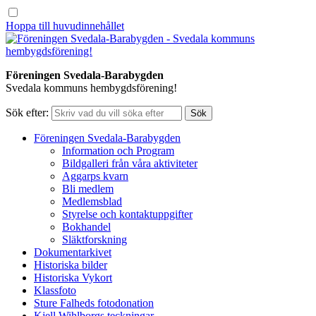
Hoppa till huvudinnehållet
Föreningen Svedala-Barabygden
Svedala kommuns hembygdsförening!
Sök efter:
Föreningen Svedala-Barabygden
Information och Program
Bildgalleri från våra aktiviteter
Aggarps kvarn
Bli medlem
Medlemsblad
Styrelse och kontaktuppgifter
Bokhandel
Släktforskning
Dokumentarkivet
Historiska bilder
Historiska Vykort
Klassfoto
Sture Falheds fotodonation
Kjell Wihlborgs teckningar