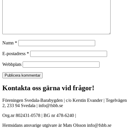
Namn
*
E-postadress
*
Webbplats
Kontakta oss gärna vid frågor!
Föreningen Svedala-Barabygden | c/o Kerstin Evander | Tegelvägen
2, 233 94 Svedala | info@fsbb.se
Org.nr 802431-0578 | BG nr 478-6240 |
Hemsidans ansvarige utgivare är Mats Olsson info@fsbb.se