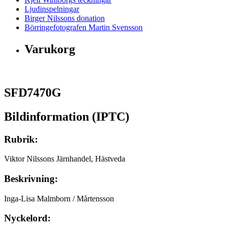
Ljudinspelningar
Birger Nilssons donation
Börringefotografen Martin Svensson
Varukorg
SFD7470G
Bildinformation (IPTC)
Rubrik:
Viktor Nilssons Järnhandel, Hästveda
Beskrivning:
Inga-Lisa Malmborn / Mårtensson
Nyckelord: