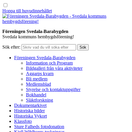
Hoppa till huvudinnehållet
Föreningen Svedala-Barabygden
Svedala kommuns hembygdsförening!
Sök efter:
Föreningen Svedala-Barabygden
Information och Program
Bildgalleri från våra aktiviteter
Aggarps kvarn
Bli medlem
Medlemsblad
Styrelse och kontaktuppgifter
Bokhandel
Släktforskning
Dokumentarkivet
Historiska bilder
Historiska Vykort
Klassfoto
Sture Falheds fotodonation
Kjell Wihlborgs teckningar