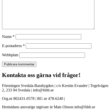
Namn
*
E-postadress
*
Webbplats
Kontakta oss gärna vid frågor!
Föreningen Svedala-Barabygden | c/o Kerstin Evander | Tegelvägen
2, 233 94 Svedala | info@fsbb.se
Org.nr 802431-0578 | BG nr 478-6240 |
Hemsidans ansvarige utgivare är Mats Olsson info@fsbb.se