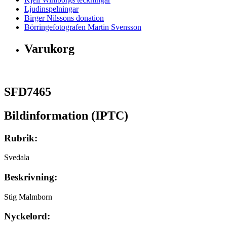
Ljudinspelningar
Birger Nilssons donation
Börringefotografen Martin Svensson
Varukorg
SFD7465
Bildinformation (IPTC)
Rubrik:
Svedala
Beskrivning:
Stig Malmborn
Nyckelord: