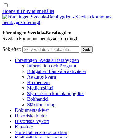
Hoppa till huvudinnehållet
Föreningen Svedala-Barabygden
Svedala kommuns hembygdsförening!
Sök efter:
Föreningen Svedala-Barabygden
Information och Program
Bildgalleri från våra aktiviteter
Aggarps kvarn
Bli medlem
Medlemsblad
Styrelse och kontaktuppgifter
Bokhandel
Släktforskning
Dokumentarkivet
Historiska bilder
Historiska Vykort
Klassfoto
Sture Falheds fotodonation
Kjell Wihlborgs teckningar