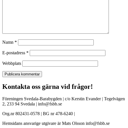
Namn
*
E-postadress
*
Webbplats
Kontakta oss gärna vid frågor!
Föreningen Svedala-Barabygden | c/o Kerstin Evander | Tegelvägen
2, 233 94 Svedala | info@fsbb.se
Org.nr 802431-0578 | BG nr 478-6240 |
Hemsidans ansvarige utgivare är Mats Olsson info@fsbb.se