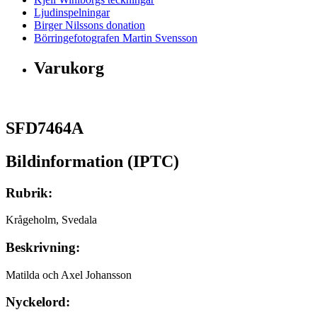
Ljudinspelningar
Birger Nilssons donation
Börringefotografen Martin Svensson
Varukorg
SFD7464A
Bildinformation (IPTC)
Rubrik:
Krågeholm, Svedala
Beskrivning:
Matilda och Axel Johansson
Nyckelord: