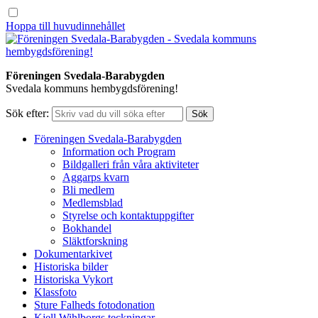
Hoppa till huvudinnehållet
Föreningen Svedala-Barabygden
Svedala kommuns hembygdsförening!
Sök efter:
Föreningen Svedala-Barabygden
Information och Program
Bildgalleri från våra aktiviteter
Aggarps kvarn
Bli medlem
Medlemsblad
Styrelse och kontaktuppgifter
Bokhandel
Släktforskning
Dokumentarkivet
Historiska bilder
Historiska Vykort
Klassfoto
Sture Falheds fotodonation
Kjell Wihlborgs teckningar