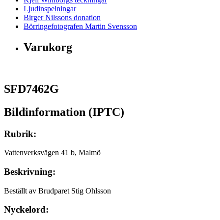
Ljudinspelningar
Birger Nilssons donation
Börringefotografen Martin Svensson
Varukorg
SFD7462G
Bildinformation (IPTC)
Rubrik:
Vattenverksvägen 41 b, Malmö
Beskrivning:
Beställt av Brudparet Stig Ohlsson
Nyckelord: