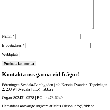
Namn
*
E-postadress
*
Webbplats
Kontakta oss gärna vid frågor!
Föreningen Svedala-Barabygden | c/o Kerstin Evander | Tegelvägen
2, 233 94 Svedala | info@fsbb.se
Org.nr 802431-0578 | BG nr 478-6240 |
Hemsidans ansvarige utgivare är Mats Olsson info@fsbb.se